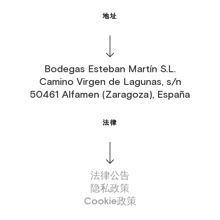
地址
Bodegas Esteban Martín S.L.
Camino Virgen de Lagunas, s/n
50461 Alfamen (Zaragoza), España
法律
法律公告
隐私政策
Cookie政策