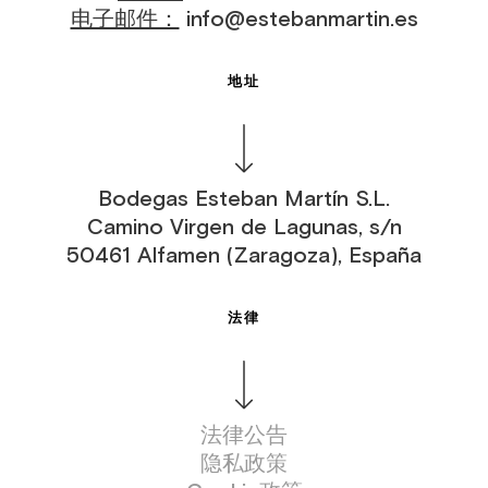
电子邮件：
info@estebanmartin.es
地址
Bodegas Esteban Martín S.L.
Camino Virgen de Lagunas, s/n
50461 Alfamen (Zaragoza), España
法律
法律公告
隐私政策