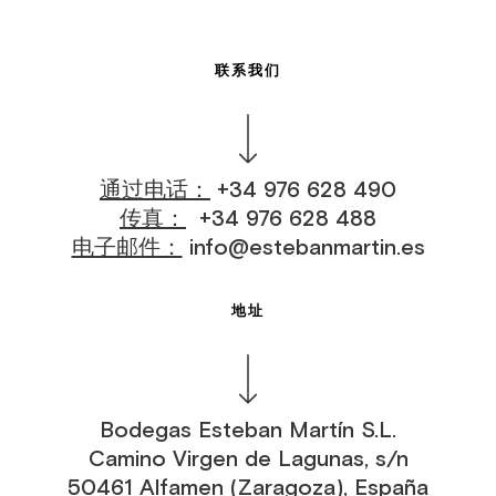
联系我们
通过电话：
+34 976 628 490
传真：
+34 976 628 488
电子邮件：
info@estebanmartin.es
地址
Bodegas Esteban Martín S.L.
Camino Virgen de Lagunas, s/n
50461 Alfamen (Zaragoza), España