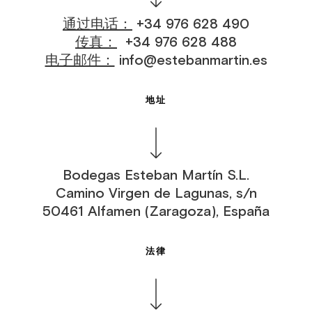
通过电话：
+34 976 628 490
传真：
+34 976 628 488
电子邮件：
info@estebanmartin.es
地址
Bodegas Esteban Martín S.L.
Camino Virgen de Lagunas, s/n
50461 Alfamen (Zaragoza), España
法律