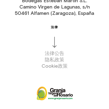
Bodegas Esteban Martín S.L.
Camino Virgen de Lagunas, s/n
50461 Alfamen (Zaragoza), España
法律
法律公告
隐私政策
Cookie政策