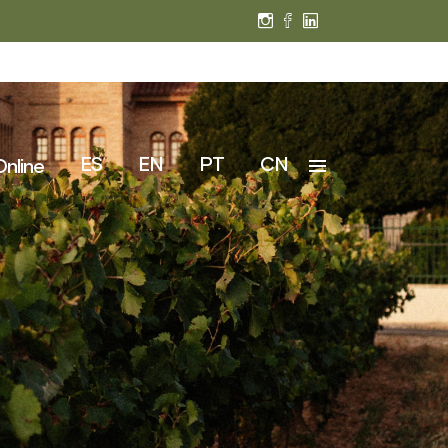
ES
EN
PT
CN
Online