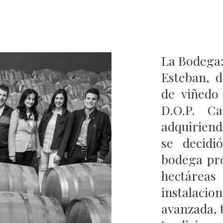
La Bodega:
Esteban, 
de viñedo
D.O.P. C
adquiriend
se decidi
bodega pr
hectáre
instalaci
avanzada, t