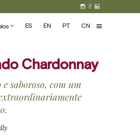
ES
EN
PT
CN
ios
ado
Chardonnay
 e saboroso, com um
e extraordinariamente
o.
dly