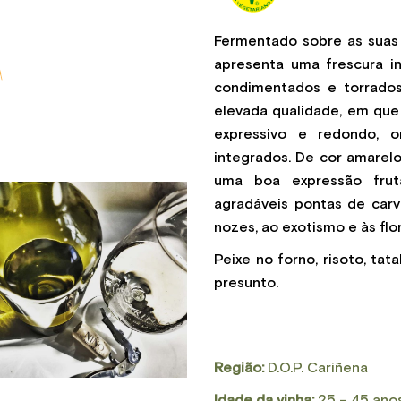
Fermentado sobre as suas 
apresenta uma frescura i
condimentados e torrados
elevada qualidade, em que
expressivo e redondo, 
integrados. De cor amarelo 
uma boa expressão fru
agradáveis pontas de carv
nozes, ao exotismo e às flo
Peixe no forno, risoto, ta
presunto.
Região:
D.O.P. Cariñena
Idade da vinha:
25 – 45 ano